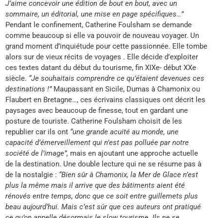
J’aime concevoir une édition de bout en bout, avec un
sommaire, un éditorial, une mise en page spécifiques…”
Pendant le confinement, Catherine Foulsham se demande
comme beaucoup si elle va pouvoir de nouveau voyager. Un
grand moment d’inquiétude pour cette passionnée. Elle tombe
alors sur de vieux récits de voyages . Elle décide d’exploiter
ces textes datant du début du tourisme, fin XIXe- début XXe
siècle.
“Je souhaitais comprendre ce qu’étaient devenues ces
destinations !”
Maupassant en Sicile, Dumas à Chamonix ou
Flaubert en Bretagne…, ces écrivains classiques ont décrit les
paysages avec beaucoup de finesse, tout en gardant une
posture de touriste. Catherine Foulsham choisit de les
republier car ils ont
“une grande acuité au monde, une
capacité d’émerveillement qui n’est pas polluée par notre
société de l’image”,
mais en ajoutant une approche actuelle
de la destination. Une double lecture qui ne se résume pas à
de la nostalgie :
“Bien sûr à Chamonix, la Mer de Glace n’est
plus la même mais il arrive que des bâtiments aient été
rénovés entre temps, donc que ce soit entre guillemets plus
beau aujourd’hui. Mais c’est sûr que ces auteurs ont pratiqué
ce qu’on appelle désormais le slow tourisme. Ils ne se