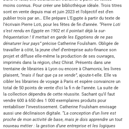
moins connus. Pour créer une bibliothèque idéale. Trois titres
sont en vente depuis mai et juin 2023 et l’objectif est d’en
publier trois par an… Elle prépare L’Egypte à partir du texte de
l’écrivain Pierre Loti, pour les fêtes de fin d’année.
“Pierre Loti
s’est rendu en Egypte en 1902 et il pointait déjà la sur-
fréquentation ! Il mettait en garde les Egyptiens de ne pas
dénaturer leur pays”
précise Catherine Foulsham. Obligée de
travailler à côté, la jeune chef d’entreprise auto-finance son
projet et diffuse elle-même la production de ses ouvrages,
imprimés dans la région, chez Chirat. Présents dans une
trentaine de librairies à Lyon ou encore à Chamonix, les livres
plaisent,
“mais il faut que ça se vende”
, ajoute-t-elle. Elle va
cibler les librairies de voyage à Paris et espère convaincre un
total de 50 points de vente d’ici la fi n de l’année. La suite de
la collection dépendra de cette réussite. Sachant qu’il faut
vendre 600 à 650 des 1 000 exemplaires produits pour
rentabiliser l’investissement. Catherine Foulsham envisage
aussi une déclinaison digitale. “
La conception d’un livre est
proche de mon activité de base, mais je dois apprendre un tout
nouveau métier : la gestion d’une entreprise et les logiques