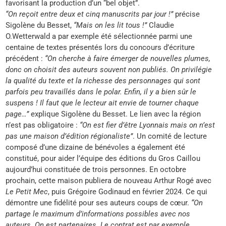
favorisant la production d’un “bel objet”.
“On reçoit entre deux et cinq manuscrits par jour !”
précise
Sigolène du Besset,
“Mais on les lit tous !”
Claudie
O.Wetterwald a par exemple été sélectionnée parmi une
centaine de textes présentés lors du concours d’écriture
précédent :
“On cherche à faire émerger de nouvelles plumes,
donc on choisit des auteurs souvent non publiés. On privilégie
la qualité du texte et la richesse des personnages qui sont
parfois peu travaillés dans le polar. Enfin, il y a bien sûr le
suspens ! Il faut que le lecteur ait envie de tourner chaque
page…”
explique Sigolène du Besset. Le lien avec la région
n’est pas obligatoire :
“On est fier d’être Lyonnais mais on n’est
pas une maison d’édition régionaliste”
. Un comité de lecture
composé d’une dizaine de bénévoles a également été
constitué, pour aider l’équipe des éditions du Gros Caillou
aujourd’hui constituée de trois personnes. En octobre
prochain, cette maison publiera de nouveau Arthur Rogé avec
Le Petit Mec
, puis Grégoire Godinaud en février 2024. Ce qui
démontre une fidélité pour ses auteurs coups de cœur.
“On
partage le maximum d’informations possibles avec nos
auteurs. On est partenaires. Le contrat est par exemple