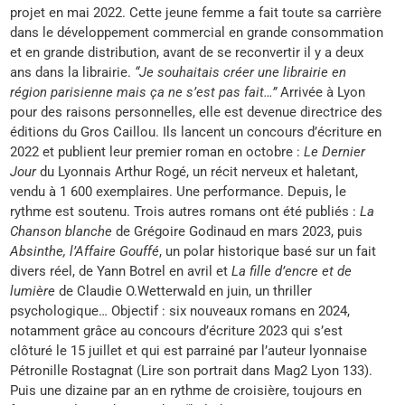
projet en mai 2022. Cette jeune femme a fait toute sa carrière
dans le développement commercial en grande consommation
et en grande distribution, avant de se reconvertir il y a deux
ans dans la librairie.
“Je souhaitais créer une librairie en
région parisienne mais ça ne s’est pas fait…”
Arrivée à Lyon
pour des raisons personnelles, elle est devenue directrice des
éditions du Gros Caillou. Ils lancent un concours d’écriture en
2022 et publient leur premier roman en octobre :
Le Dernier
Jour
du Lyonnais Arthur Rogé, un récit nerveux et haletant,
vendu à 1 600 exemplaires. Une performance. Depuis, le
rythme est soutenu. Trois autres romans ont été publiés :
La
Chanson blanche
de Grégoire Godinaud en mars 2023, puis
Absinthe, l’Affaire Gouffé
, un polar historique basé sur un fait
divers réel, de Yann Botrel en avril et
La fille d’encre et de
lumière
de Claudie O.Wetterwald en juin, un thriller
psychologique… Objectif : six nouveaux romans en 2024,
notamment grâce au concours d’écriture 2023 qui s’est
clôturé le 15 juillet et qui est parrainé par l’auteur lyonnaise
Pétronille Rostagnat (Lire son portrait dans Mag2 Lyon 133).
Puis une dizaine par an en rythme de croisière, toujours en