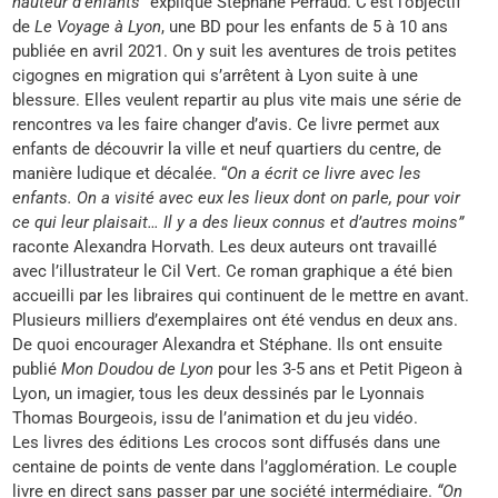
hauteur d’enfants”
explique Stéphane Perraud. C’est l’objectif
de
Le Voyage à Lyon
, une BD pour les enfants de 5 à 10 ans
publiée en avril 2021. On y suit les aventures de trois petites
cigognes en migration qui s’arrêtent à Lyon suite à une
blessure. Elles veulent repartir au plus vite mais une série de
rencontres va les faire changer d’avis. Ce livre permet aux
enfants de découvrir la ville et neuf quartiers du centre, de
manière ludique et décalée. “
On a écrit ce livre avec les
enfants. On a visité avec eux les lieux dont on parle, pour voir
ce qui leur plaisait… Il y a des lieux connus et d’autres moins”
raconte Alexandra Horvath. Les deux auteurs ont travaillé
avec l’illustrateur le Cil Vert. Ce roman graphique a été bien
accueilli par les libraires qui continuent de le mettre en avant.
Plusieurs milliers d’exemplaires ont été vendus en deux ans.
De quoi encourager Alexandra et Stéphane. Ils ont ensuite
publié
Mon Doudou de Lyon
pour les 3-5 ans et Petit Pigeon à
Lyon, un imagier, tous les deux dessinés par le Lyonnais
Thomas Bourgeois, issu de l’animation et du jeu vidéo.
Les livres des éditions Les crocos sont diffusés dans une
centaine de points de vente dans l’agglomération. Le couple
livre en direct sans passer par une société intermédiaire.
“On