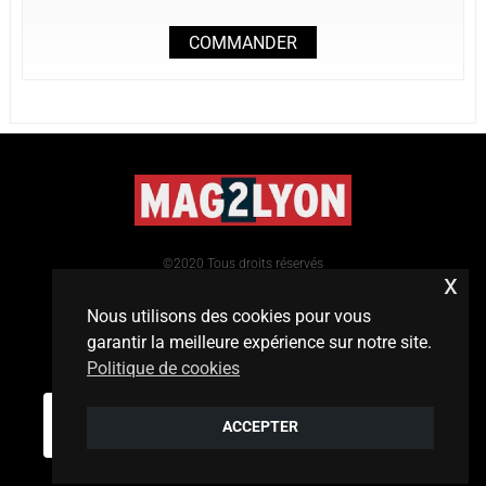
COMMANDER
©2020 Tous droits réservés
x
Nous utilisons des cookies pour vous
garantir la meilleure expérience sur notre site.
Politique de cookies
Mentions légales
/
contact
0
ACCEPTER
Conception:
philippe-dandrea.fr