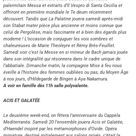
palermitain Messa et extraits d’Il Vespro di Santa Cecilia et
offriront en première mondiale le Te deum récemment
découvert. Tandis que La Palatine jouera samedi après-midi
son Stabat mater pièce plus ancienne et moins connue que
celui de Pergolèse, mais fascinante et à bien des égards plus
moderne ! L’occasion de conjuguer les voix sombres et
chaleureuses de Marie Theoleyre et Rémy Brès-Feuillet.
Samedi soir c’est la Messe en si mineur de Bach jamais jouée
dans son intégralité qui résonnera dans le cadre unique de
l’abbatiale. Dimanche matin, la compagnie Mise à feu nous
éveille à l’histoire des femmes oubliées ou pas, du Moyen Âge
à nos jours, d’Hildegarde de Bingen à Aya Nakamura.
A voir en famille dès 11h salle polyvalente.
ACIS ET GALATÉE
Le deuxième week-end, on fêtera l’anniversaire du Cappela
Mediterranéa. Samedi 20 l’ensemble jouera Acis et Galatée,
d’Haendel inspiré par les métamorphoses d’Ovide. Opéra
miniature, destiné initialement aux salons privés, c’était la