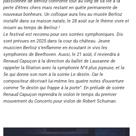
passionnée de Berlioz confronté tout au long de sa vie à
la
perte d’êtres chers mais restant en quête permanente de
nouveaux bonheurs. Un colloque aura lieu au musée Berlioz
installé dans sa maison natale, le 28 août sur le thème vivre
et
mourir au temps de Berlioz !
Le festival est reconnu pour ses soirées symphoniques. Dix
sont prévues en 2025 dans la cour du château. Jeune
musicien
Berlioz s’enflamme en écoutant in vivo les
symphonies
de Beethoven. Aussi, le 21 août, il reviendra à
Renaud Capuç
on à la direction du
ballet de Lausanne de
rappeler la filiation
avec la symphonie N°4
plus joyeuse, et
la
5e qui donne son
nom à la soirée Le
destin. Car le
compositeur
décrivait
lui-même les quatre
notes d’ouverture
comme “le destin qui
frappe à la porte”.
En prélude de soirée
Renaud Capuçon
reprendra le violon
le temps du premier
mouvement du
Concerto pour violon
de Robert Schuman.