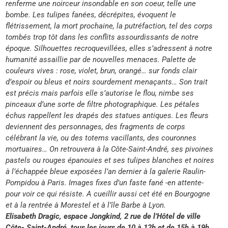
renferme une noirceur insondable en son coeur, telle une
bombe. Les tulipes fanées, décrépites, évoquent le
flétrissement, la mort prochaine, la putréfaction, tel des corps
tombés trop tôt dans les conflits assourdissants de notre
époque. Silhouettes recroquevillées, elles s’adressent à notre
humanité assaillie par de nouvelles menaces. Palette de
couleurs vives : rose, violet, brun, orangé… sur fonds clair
d’espoir ou bleus et noirs sourdement menaçants… Son trait
est précis mais parfois elle s’autorise le flou, nimbe ses
pinceaux d’une sorte de filtre photographique. Les pétales
échus rappellent les drapés des statues antiques. Les fleurs
deviennent des personnages, des fragments de corps
célébrant la vie, ou des totems vacillants, des couronnes
mortuaires… On retrouvera à la Côte-Saint-André, ses pivoines
pastels ou rouges épanouies et ses tulipes blanches et noires
à l’échappée bleue exposées l’an dernier à la galerie Raulin-
Pompidou à Paris. Images fixes d’un faste fané -en attente-
pour voir ce qui résiste. A cueillir aussi cet été en Bourgogne
et à la rentrée à Morestel et à l’île Barbe à Lyon.
Elisabeth Dragic, espace Jongkind, 2 rue de l’Hôtel de ville
Côte- Saint-André, tous les jours de 10 à 12h et de 15h à 19h