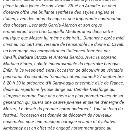
pièce la plus jouée de son vivant. Situé en Arcadie, ce chef
d’oeuvre offre une brillante synthèse des styles anglais et
italien, avec des arias da capo et une importante contribution
des choeurs. Leonardo García-Alarcón et son orgue
emmèneront avec brio Cappella Mediterranea dans cette
musique que Mozart lui-même admirait… Dimanche après-midi
c’est au concert anniversaire de l’ensemble Le donne di Cavalli
un hommage aux compositrices italiennes formées par
Cavalli, Barbara Strozzi et Antonia Bembo. Avec la soprano
Mariana Flores, soliste incontournable du répertoire baroque.
Enfin, le 3e weed-end, sera l’occasion de découvrir un véritable
panorama d’ensembles français, notons samedi 27 septembre
à 20 h 30 la présence d’Il Caravaggio ensemble d’ile de France,
dédié au répertoire lyrique dirigé par Camille Delaforge qui
s’impose comme l’une des chefs les plus prometteuses de sa
génération qui jouera une oeuvre juvénile et pleine d’énergie de
Mozart, Le devoir du premier commandement. Tout au long du
festival, l’occasion est donnée de découvrir de nouveaux
ensembles pour une musique baroque vivante et évolutive.
Ambronay est en effet très engagé notamment grâce au