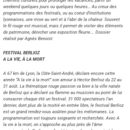
chemins culturels pour
prolonger les vacances, partir un
weekend quelques jours ou quelques heures…
Au creux des
programmations des festivals, ou au coeur d’institutions
lyonnaises,
une mise au vert et à l’abri de la chaleur. Souvent
le fil rouge est musical, mais il
permet de visiter des éléments
de patrimoine, dénicher une exposition fleurie….
Dossier
réalisé par Agnès Benoist
FESTIVAL BERLIOZ
A LA VIE, À LA MORT
A 67 km de Lyon, la Côte-Saint-André, déclare encore
cette
année “A la vie à la mort” son amour à Hector
Berlioz du 22 au
31 août.
La thématique rouge passion va bien à la ville natale
de
Berlioz qui a déclaré sa flamme au musicien au point de
lui
consacrer chaque été un festival. 31 000 spectateurs l’an
dernier, dont plus de la moitié en entrée libre, le festival Berlioz
est un grand rendez-vous aoûtien pour les mélomanes.
La
programmation est toujours exigeante et recherchée.
Avec A
la vie à la mort, on s’approche au plus près de l’âme