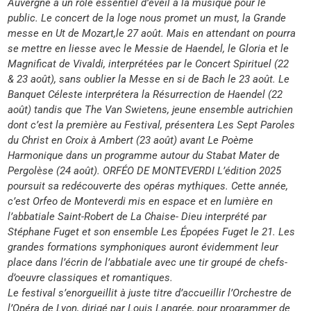
Auvergne a un rôle essentiel d’éveil à la musique pour le
public. Le concert de la loge nous promet un must, la Grande
messe en Ut de Mozart,le 27 août. Mais en attendant on pourra
se mettre en liesse avec le Messie de Haendel, le Gloria et le
Magnificat de Vivaldi, interprétées par le Concert Spirituel (22
& 23 août), sans oublier la Messe en si de Bach le 23 août. Le
Banquet Céleste interprétera la Résurrection de Haendel (22
août) tandis que The Van Swietens, jeune ensemble autrichien
dont c’est la première au Festival, présentera Les Sept Paroles
du Christ en Croix à Ambert (23 août) avant Le Poème
Harmonique dans un programme autour du Stabat Mater de
Pergolèse (24 août). ORFÉO DE MONTEVERDI L’édition 2025
poursuit sa redécouverte des opéras mythiques. Cette année,
c’est Orfeo de Monteverdi mis en espace et en lumière en
l’abbatiale Saint-Robert de La Chaise- Dieu interprété par
Stéphane Fuget et son ensemble Les Épopées Fuget le 21. Les
grandes formations symphoniques auront évidemment leur
place dans l’écrin de l’abbatiale avec une tir groupé de chefs-
d’oeuvre classiques et romantiques.
Le festival s’enorgueillit à juste titre d’accueillir l’Orchestre de
l’Opéra de Lyon, dirigé par Louis Langrée, pour programmer de