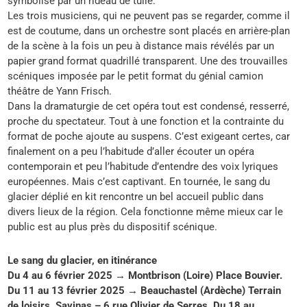
symbolisé par un rideau de tulle.
Les trois musiciens, qui ne peuvent pas se regarder, comme il
est de coutume, dans un orchestre sont placés en arrière-plan
de la scène à la fois un peu à distance mais révélés par un
papier grand format quadrillé transparent. Une des trouvailles
scéniques imposée par le petit format du génial camion
théâtre de Yann Frisch.
Dans la dramaturgie de cet opéra tout est condensé, resserré,
proche du spectateur. Tout à une fonction et la contrainte du
format de poche ajoute au suspens. C’est exigeant certes, car
finalement on a peu l’habitude d’aller écouter un opéra
contemporain et peu l’habitude d’entendre des voix lyriques
européennes. Mais c’est captivant. En tournée, le sang du
glacier déplié en kit rencontre un bel accueil public dans
divers lieux de la région. Cela fonctionne même mieux car le
public est au plus près du dispositif scénique.
Le sang du glacier, en itinérance
Du 4 au 6 février 2025 → Montbrison (Loire) Place Bouvier.
Du 11 au 13 février 2025 → Beauchastel (Ardèche) Terrain
de loisirs, Savinas – 6 rue Olivier de Serres. Du 18 au