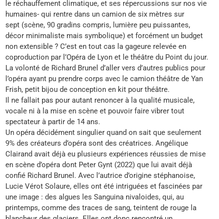
le réchauffement climatique, et ses répercussions sur nos vie
humaines- qui rentre dans un camion de six mètres sur
sept (scène, 90 gradins compris, lumière peu puissantes,
décor minimaliste mais symbolique) et forcément un budget
non extensible ? C’est en tout cas la gageure relevée en
coproduction par l’Opéra de Lyon et le théâtre du Point du jour.
La volonté de Richard Brunel d’aller vers d’autres publics pour
l’opéra ayant pu prendre corps avec le camion théâtre de Yan
Frish, petit bijou de conception en kit pour théâtre.
Il ne fallait pas pour autant renoncer à la qualité musicale,
vocale ni à la mise en scène et pouvoir faire vibrer tout
spectateur à partir de 14 ans.
Un opéra décidément singulier quand on sait que seulement
9% des créateurs d’opéra sont des créatrices. Angélique
Clairand avait déjà eu plusieurs expériences réussies de mise
en scène d’opéra dont Peter Gynt (2022) que lui avait déjà
confié Richard Brunel. Avec l’autrice d’origine stéphanoise,
Lucie Vérot Solaure, elles ont été intriguées et fascinées par
une image : des algues les Sanguina nivaloides, qui, au
printemps, comme des traces de sang, teintent de rouge la
blancheur des glaciers. Elles ont donc rencontré un