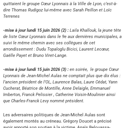
quittaient le groupe Cœur Lyonnais à la Ville de Lyon, c’est-à-
dire Thomas Rudigoz lui-même avec Sarah Peillon et Loïc
Terrenes
-mise à jour lundi 15 juin 2026 (2) :
Laila Khallouk, la jeune tête
de liste Cœur Lyonnais dans le 9e aux dernières municipales, a
suivi le même chemin avec ses collègues de cet
arrondissement : Dudu Topaloglu Bicici, Laurent Lecœur,
Gaëlle Payet et Bruno Viret-Lange.
-mise à jour lundi 15 juin 2026 (3) :
en soirée, le groupe Cœur
Lyonnais de Jean-Michel Aulas ne comptait plus que dix élus :
l’ancien président de l’OL, Laurence Balas, Laure Cédat, Yann
Cucherat, Béatrice de Montille, Anne Delaigle, Emmanuel
Imberton, Franck Pelissier , Catherine Voisin-Moulinier ainsi
que Charles-Franck Levy nommé président.
Les adversaires politiques de Jean-Michel Aulas sont
également montés au créneau. Grégory Doucet a précisé
avoir apporté son soutien à la victime, Anaïs Belouassa-