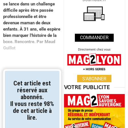
se lance dans un challenge
difficile après être passée
professionnelle et être
devenue maman de deux
enfants. À 31 ans, elle espère
bien marquer l’histoire de la
COMMANDER
boxe. Rencontre. Par Maud
Guillot
Directement chez vous
+ HORS SERIES
S’ABONNER
Cet article est
VOTRE PUBLICITE
réservé aux
abonnés.
Il vous reste 98%
de cet article à
lire.