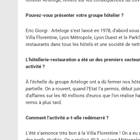
hôtelier Arteloge, revient sur les conséquences du Covid
Pouvez-vous présenter votre groupe hôtelier ?
Eric Giorgi : Arteloge s’est lancé en 1978, d’abord sou
Villa Florentine, Lyon Métropole, Lyon Ouest et le Park
restaurants dans tous les hôtels et une société de net
L’hôtellerie-restauration a été un des premiers secteur
activité ?
À l’échelle du groupe Arteloge ont a dû fermer nos hôte
partielle. On a rouvert, quand l’Etat l’a permis, début ju
d’affaires sur les 40 millions d’euros que l’on réalise
remis à plus tard.
Comment l’activité a-t-elle redémarré ?
L’été s’annonce très bon à la Villa Florentine ! On a eu u
des tarifs étudiés. On a réalisé 40 % au Lyon Métropol