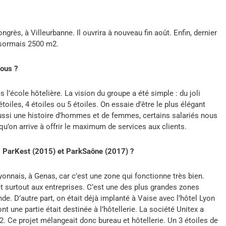
rès, à Villeurbanne. Il ouvrira à nouveau fin août. Enfin, dernier
désormais 2500 m2.
vous ?
s l’école hôtelière. La vision du groupe a été simple : du joli
étoiles, 4 étoiles ou 5 étoiles. On essaie d’être le plus élégant
aussi une histoire d’hommes et de femmes, certains salariés nous
u’on arrive à offrir le maximum de services aux clients.
ls, ParKest (2015) et ParkSaône (2017) ?
yonnais, à Genas, car c’est une zone qui fonctionne très bien.
t surtout aux entreprises. C’est une des plus grandes zones
e. D’autre part, on était déjà implanté à Vaise avec l’hôtel Lyon
t une partie était destinée à l’hôtellerie. La société Unitex a
2. Ce projet mélangeait donc bureau et hôtellerie. Un 3 étoiles de