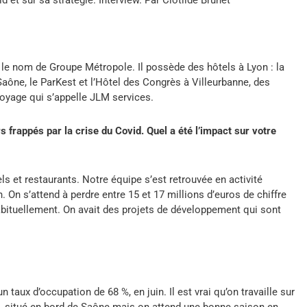
 et sur sa stratégie. Interview. Par Clotilde Brunet
s le nom de Groupe Métropole. Il possède des hôtels à Lyon : la
Saône, le ParKest et l’Hôtel des Congrès à Villeurbanne, des
toyage qui s’appelle JLM services.
s frappés par la crise du Covid. Quel a été l’impact sur votre
ls et restaurants. Notre équipe s’est retrouvée en activité
in. On s’attend à perdre entre 15 et 17 millions d’euros de chiffre
 habituellement. On avait des projets de développement qui sont
n taux d’occupation de 68 %, en juin. Il est vrai qu’on travaille sur
e, situé en bord de Saône mais on attend une bonne saison en