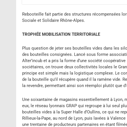
Rebooteille fait partie des structures récompensées lo
Sociale et Solidaire Rhône-Alpes.
TROPHÉE MOBILISATION TERRITORIALE
Plus question de jeter ses bouteilles vides dans les sil
des bouteilles consignées. Lancé sous forme associat
Alter’incub et a pris la forme d’une société coopérative 
sociétaires, on trouve deux collectivités locales le Gr
principe est simple mais la logistique complexe. Le c
de la bouteille qu’il récupère quand il la ramène vide. R
la revendre, permettant ainsi son réemploi plutôt que d
Une soixantaine de magasins essentiellement à Lyon, mais
eux, le réseau lyonnais GRAP qui regroupe à lui seul pl
bouteilles vides à la Super Halle d’Oullins, ce qui ne r
Rillieux-la-Pape, au nord de Lyon, puis lavées à Valence 
une trentaine de producteurs partenaires en étant filmé