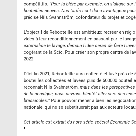
compétitifs.
“Pour la bière par exemple, on s’aligne sur
bouteilles neuves. Nos tarifs sont donc avantageux pour 
précise Nils Svahnström, cofondateur du projet et cogér
L’objectif de Rebooteille est ambitieux: recréer en régio
vides à leur reconditionnement en passant par le lavag
externalise le lavage, demain l’idée serait de faire l’inve
cogérant de la Scic. Pour créer son propre centre de la
2022.
D’ici fin 2021, Rebooteille aura collecté et lavé près de
bouteilles collectées et lavées puis de 500000 bouteill
reconnaît Nils Svahnström,
mais dans les perspectives 
de la consigne, nous devrons bientôt aller vers des ens
brassicoles.
” Pour pouvoir mener à bien les négociation
nationale, qui ne se substituerait pas aux acteurs locau
Cet article est extrait du hors-série spécial Economie S
!