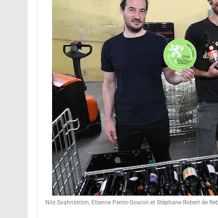
Nils Svahnström, Etienne Perrin-Gouron et Stéphane Robert de Reboo