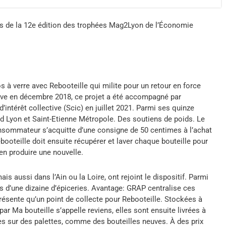
rs de la 12e édition des trophées Mag2Lyon de l’Économie
os à verre avec Rebooteille qui milite pour un retour en force
ive en décembre 2018, ce projet a été accompagné par
d’intérêt collective (Scic) en juillet 2021. Parmi ses quinze
and Lyon et Saint-Etienne Métropole. Des soutiens de poids. Le
onsommateur s’acquitte d’une consigne de 50 centimes à l’achat
ebooteille doit ensuite récupérer et laver chaque bouteille pour
’en produire une nouvelle.
 aussi dans l’Ain ou la Loire, ont rejoint le dispositif. Parmi
us d’une dizaine d’épiceries. Avantage: GRAP centralise ces
eprésente qu’un point de collecte pour Rebooteille. Stockées à
par Ma bouteille s’appelle reviens, elles sont ensuite livrées à
es sur des palettes, comme des bouteilles neuves. À des prix