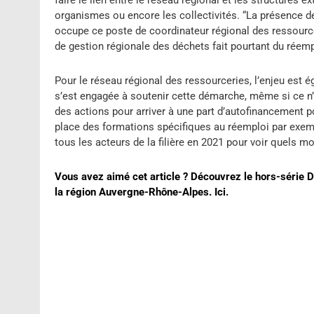
faire le lien entre le réseau régional et les structures e
organismes ou encore les collectivités. “La présence d
occupe ce poste de coordinateur régional des ressourcer
de gestion régionale des déchets fait pourtant du réem
Pour le réseau régional des ressourceries, l’enjeu est 
s’est engagée à soutenir cette démarche, même si ce n
des actions pour arriver à une part d’autofinancement po
place des formations spécifiques au réemploi par exe
tous les acteurs de la filière en 2021 pour voir quels m
Vous avez aimé cet article ? Découvrez le hors-série 
la région Auvergne-Rhône-Alpes. Ici.