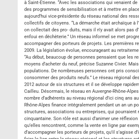
à Saint-Etienne. “Avec les associations qui venaient de 
des programmes de sensibilisation et à mettre en place 
aujourd’hui vice-présidente du réseau national des res
collectifs de citoyens. “La démarche était archaïque à
on collectait des pro- duits, mais il n’y avait alors pas d’
enfoui en déchèterie.” Un réseau informel se met prog
accompagner des porteurs de projets. Les premières res
2009. La législation évolue, encourageant au retraiteme
“Au début, beaucoup de personnes pensaient que les resso
moyens d’acheter du neuf, précise Suzanne Civier. Mais 
populations. De nombreuses personnes ont pris conscience
consommer des produits neufs.” Le réseau régional des
2012 autour de six structures et il se développe rapideme
Cailleu. Désormais, le réseau en Auvergne-Rhône-Alpes 
nombre d’adhérents au niveau régional d’ici cinq ans a
Rhône-Alpes finance intégralement pendant un an un po
structures, associations ou entreprises, qui pourraient rejo
cinquantaine. Son rôle est aussi d’animer une réflexio
qu’elles rencontrent, comme la vente en ligne par exempl
d’accompagner les porteurs de projets, qu’il s’agisse d’ini