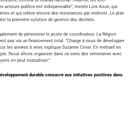
xtérieures, comme le réseau national, l’Ademe, les éco-
es acteurs publics est indispensable”, insiste Loïs Aoun, qui
ies et qui relève encore des résistances par endroits. Le plan
ploi la première solution de gestion des déchets.
également de pérenniser le poste de coordinateur. La Région
’est pas via un financement total. “Charge à nous de développer
ur les années à venir, explique Suzanne Civier. En mettant en
mple. Nous allons organiser dans ce sens des séminaires avec
oyens on peut mutualiser.”
Développement durable consacré aux initiatives positives dans