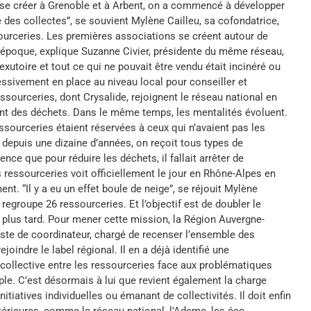
se créer à Grenoble et à Arbent, on a commencé à développer
des collectes”, se souvient Mylène Cailleu, sa cofondatrice,
sourceries. Les premières associations se créent autour de
 l’époque, explique Suzanne Civier, présidente du même réseau,
exutoire et tout ce qui ne pouvait être vendu était incinéré ou
ressivement en place au niveau local pour conseiller et
sourceries, dont Crysalide, rejoignent le réseau national en
nt des déchets. Dans le même temps, les mentalités évoluent.
urceries étaient réservées à ceux qui n’avaient pas les
depuis une dizaine d’années, on reçoit tous types de
 que pour réduire les déchets, il fallait arrêter de
 ressourceries voit officiellement le jour en Rhône-Alpes en
nt. “Il y a eu un effet boule de neige”, se réjouit Mylène
regroupe 26 ressourceries. Et l’objectif est de doubler le
u plus tard. Pour mener cette mission, la Région Auvergne-
ste de coordinateur, chargé de recenser l’ensemble des
indre le label régional. Il en a déjà identifié une
n collective entre les ressourceries face aux problématiques
e. C’est désormais à lui que revient également la charge
tiatives individuelles ou émanant de collectivités. Il doit enfin