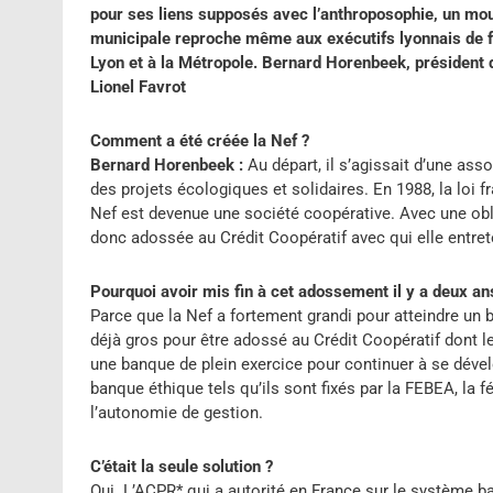
pour ses liens supposés avec l’anthroposophie, un mo
municipale reproche même aux exécutifs lyonnais de fa
Lyon et à la Métropole. Bernard Horenbeek, président 
Lionel Favrot
Comment a été créée la Nef ?
Bernard Horenbeek :
Au départ, il s’agissait d’une ass
des projets écologiques et solidaires. En 1988, la loi fr
Nef est devenue une société coopérative. Avec une obli
donc adossée au Crédit Coopératif avec qui elle entrete
Pourquoi avoir mis fin à cet adossement il y a deux an
Parce que la Nef a fortement grandi pour atteindre un b
déjà gros pour être adossé au Crédit Coopératif dont le
une banque de plein exercice pour continuer à se dével
banque éthique tels qu’ils sont fixés par la FEBEA, la 
l’autonomie de gestion.
C’était la seule solution ?
Oui. L’ACPR* qui a autorité en France sur le système 