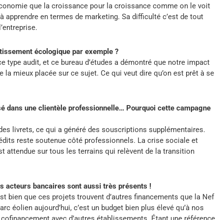
d’économie que la croissance pour la croissance comme on le voit
à apprendre en termes de marketing. Sa difficulté c’est de tout
l’entreprise.
tissement écologique par exemple ?
 ce type audit, et ce bureau d’études a démontré que notre impact
 la mieux placée sur ce sujet. Ce qui veut dire qu’on est prêt à se
lisé dans une clientèle professionnelle… Pourquoi cette campagne
es livrets, ce qui a généré des souscriptions supplémentaires.
édits reste soutenue côté professionnels. La crise sociale et
attendue sur tous les terrains qui relèvent de la transition
s acteurs bancaires sont aussi très présents !
st bien que ces projets trouvent d’autres financements que la Nef
rc éolien aujourd’hui, c’est un budget bien plus élevé qu’à nos
n cofinancement avec d’autres établissements. Étant une référence