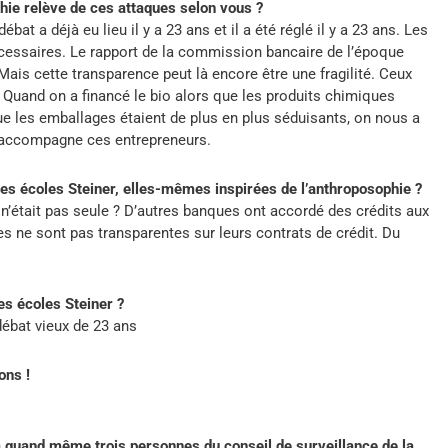
hie relève de ces attaques selon vous ?
t a déjà eu lieu il y a 23 ans et il a été réglé il y a 23 ans. Les
écessaires. Le rapport de la commission bancaire de l’époque
ais cette transparence peut là encore être une fragilité. Ceux
r. Quand on a financé le bio alors que les produits chimiques
que les emballages étaient de plus en plus séduisants, on nous a
on accompagne ces entrepreneurs.
des écoles Steiner, elles-mêmes inspirées de l’anthroposophie ?
n’était pas seule ? D’autres banques ont accordé des crédits aux
s ne sont pas transparentes sur leurs contrats de crédit. Du
es écoles Steiner ?
ébat vieux de 23 ans
ons !
y a quand même trois personnes du conseil de surveillance de la