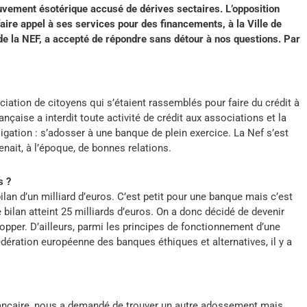
uvement ésotérique accusé de dérives sectaires. L’opposition
ire appel à ses services pour des financements, à la Ville de
de la NEF, a accepté de répondre sans détour à nos questions. Par
ociation de citoyens qui s’étaient rassemblés pour faire du crédit à
ançaise a interdit toute activité de crédit aux associations et la
gation : s’adosser à une banque de plein exercice. La Nef s’est
nait, à l’époque, de bonnes relations.
s ?
ilan d’un milliard d’euros. C’est petit pour une banque mais c’est
 bilan atteint 25 milliards d’euros. On a donc décidé de devenir
opper. D’ailleurs, parmi les principes de fonctionnement d’une
fédération européenne des banques éthiques et alternatives, il y a
bancaire, nous a demandé de trouver un autre adossement mais