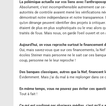
La polémique actuelle sur vos liens avec l’anthroposop
Absolument, c’est incompréhensible autrement car ce déba
autorités de contrôle avaient mené les vérifications n
démontrait notre indépendance et notre transparence. M
qu’on dérange peuvent identifier des projets à critique
étaient de plus en plus sophistiqués ou le vrac alors 
traités de fous. Mais nous, on garde l’oeil ouvert et 
Aujourd’hui, on vous reproche surtout le financement 
Oui, mais savez-vous que sur ces financements, la Nef 
écoles Steiner mais personne ne le sait car ces banque
coup, personne ne le leur reproche !
Des banques classiques, autres que la Nef, financent l
Évidemment. Mais j’ai du mal à me replonger dans ce d
En même temps, vous ne pouvez pas éviter ces questi
Tout à fait !
Ce qui est souligné par plusieurs médias, c’est qu’il 