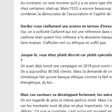
Au contraire, on veut montrer qu’il y a un autre type 
chez certaines start-up. Mais l’ESS a encore beaucoup 
combiner, la démocratie de l’association et l’agilité de 
Gardez-vous réellement une avance en termes d’inves
Oui, on a sollicité Carbon4 qui est une référence dans
carbone était quatre fois inférieur à la deuxième banque
faire évaluer. S’afficher vert ou éthique ne suffit pas.
Jusque-là, vous étiez plutôt discret car plutôt spécia
?
On avait déjà lancé une campagne en 2018 pour ouvrir d
On a aujourd’hui 80 000 clients. Mais la demande de cr
climatique fait qu’une banque éthique comme la Nef est 
énergétique, du bio…
Mais ces secteurs se développant fortement, les autre
On est regardé de près et même parfois imité. Mais c’e
car les montants sont de plus en plus importants. Un pa
débuts ! Ce que je constate, c’est qu’on est souvent e